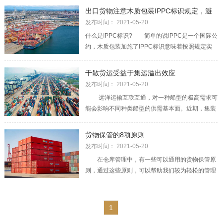
代理”，“船代”和“货代”服务的对象不同。 船舶
出口货物注意木质包装IPPC标识规定，避
代理业是一种服务性行业。 船舶代理的英文是
免通关受阻！
发布时间： 2021-05-20
Shi
什么是IPPC标识? 简单的说IPPC是一个国际公
约，木质包装加施了IPPC标识意味着按照规定实
施了除害处理并且合格，不携带有害生物。就像下
面这样： 标识中，左边是IPPC的符号，右边
干散货运受益于集运溢出效应
CN代表中国，31016是加施标识的企业代码。HT
发布时间： 2021-05-20
代表采用的除
远洋运输互联互通，对一种船型的极高需求可
能会影响不同种类船型的供需基本面。近期，集装
箱运输需求旺盛，其溢出效应正在提振干散货航运
的基本面，推升其即期运价升至20世纪以来的最高
货物保管的8项原则
水平。 船型间的传递效应 市场效应主要通
发布时间： 2021-05-20
过三种方式从一个航运板块
在仓库管理中，有一些可以通用的货物保管原
则，通过这些原则，可以帮助我们较为轻松的管理
仓库，避免仓库混乱，通道拥挤，货物摆放杂乱的
问题 我们一起来看看，货物保管的原则吧!
一、面向通道原则 为使物品出入库方便，容易
1
在仓库内移动，基本条件是将物