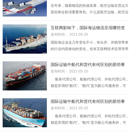
证。三是收货人在货
近年来，随着物流的快速发展，航空运输在货运方
面也将会扮演重要角色。什么是航空运输，航空运
输的特点有哪些？下面物通网给大家详细介绍！什
么是航空运输航空运输又称飞机运输，简称;空运，
互联网影响下，国际海运物流呈现哪些变
它是在具有航空线路和飞机场的条件下，利用飞机
化？
发布时间： 2021-05-20
作为运输工具进行货物运输的一
国际海运业这几年变化不小，有合并、并购等带来
的行业内部推动的变化，也有互联网技术应用等带
来的冲击。2014年开始机构重点投资国际海运物
流领域以来，很多创业企业在这个领域耕耘，给行
国际运输中船代和货代有何区别的那些事
业带来了实实在在的不少变化。这些变化主要包括
发布时间： 2021-05-20
以下几方面：船公司合并此起彼
船务代理公司、船舶代理公司、外轮代理公司，
都是所谓的“船代”。“船代”是为船公司服务的，可
以简单理解为“船公司的代理”，“货代”则是“货主的
代理”，“船代”和“货代”服务的对象不同。 船舶
国际运输中船代和货代有何区别的那些事
代理业是一种服务性行业。 船舶代理的英文是
发布时间： 2021-05-20
Shi
船务代理公司、船舶代理公司、外轮代理公司，
都是所谓的“船代”。“船代”是为船公司服务的，可
以简单理解为“船公司的代理”，“货代”则是“货主的